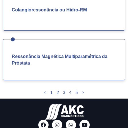
Colangioressonância ou Hidro-RM
Ressonância Magnética Multiparamétrica da
Próstata
<
1
2
3
4
5
>