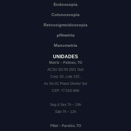
Endoscopia
Colonoscopia
Retossigmoidoscopia
pHmetria
Manometria
UNIDADES
Matriz – Palmas, TO
ACSU SO 50 (501 Sul)
Conj. 02, Lote 15C,
Av. Ns-01 Plano Diretor Sul
CEP: 77.016-006
Seg à Sex 7h – 19h
Sáb 7h – 12h
Filial – Paraíso, TO