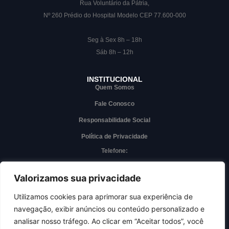
Rua Voluntário da Pátria,
Nº 260 Prédio do Hospital Modelo CEP 77.600-000
Seg à Sex 8h – 18h
Sáb 8h – 12h
INSTITUCIONAL
Quem Somos
Fale Conosco
Responsabilidade Social
Política de Privacidade
Telefone:
(63) 3228-7000
Whatsapp
Valorizamos sua privacidade
(63) 3228-7000
Utilizamos cookies para aprimorar sua experiência de
navegação, exibir anúncios ou conteúdo personalizado e
Acesso interno
analisar nosso tráfego. Ao clicar em “Aceitar todos”, você