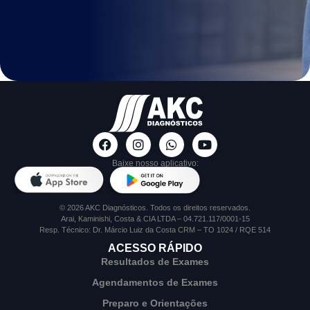
Baixe nosso aplicativo:
© 2026 AKC Diagnósticos. Todos os direitos reservados.
Arai, Kaminishi, Costa & CIA LTDA – 04.721.117/0001-15
Resp. Técnico: Dr. Márcio Luiz da Costa CRM – TO 1024 / RQE 514
ACESSO RÁPIDO
Resultados de Exames
Agendamentos de Exames
Preparo e Orientações