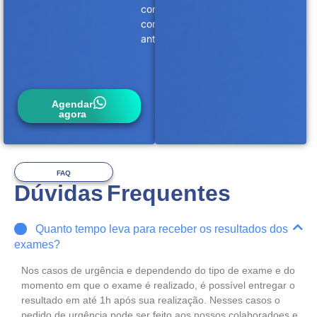
conosco
com
antecedência.
Agendar
agora
FAQ
Dúvidas Frequentes
Quanto tempo leva para receber os resultados dos
exames?
Nos casos de urgência e dependendo do tipo de exame e do
momento em que o exame é realizado, é possível entregar o
resultado em até 1h após sua realização. Nesses casos o
pedido de urgência pode ser feito aos nossos colaboradoes e