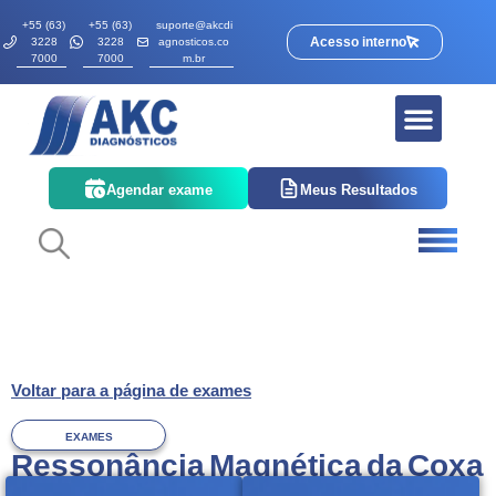
+55 (63)
+55 (63)
suporte@akcdi
Acesso interno
3228
3228
agnosticos.co
7000
7000
m.br
Agendar exame
Meus Resultados
Voltar para a página de exames
EXAMES
Ressonância Magnética da Coxa