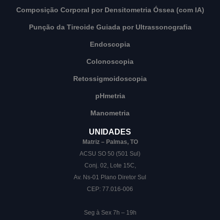
Composição Corporal por Densitometria Óssea (com IA)
Punção da Tireoide Guiada por Ultrassonografia
Endoscopia
Colonoscopia
Retossigmoidoscopia
pHmetria
Manometria
UNIDADES
Matriz – Palmas, TO
ACSU SO 50 (501 Sul)
Conj. 02, Lote 15C,
Av. Ns-01 Plano Diretor Sul
CEP: 77.016-006
Seg à Sex 7h – 19h