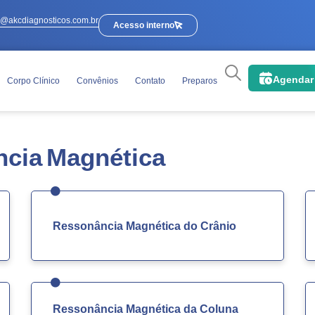
e@akcdiagnosticos.com.br
Acesso interno
Agendar
Corpo Clínico
Convênios
Contato
Preparos
cia Magnética
Ressonância Magnética do Crânio
Ressonância Magnética da Coluna