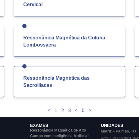
Cervical
Ressonância Magnética da Coluna
Lombossacra
Ressonância Magnética das
Sacroilíacas
<
1
2
3
4
5
>
EXAMES
UNIDADES
Ressonância Magnética de Alto
Matriz – Palmas, TO
Campo com Inteligência Artificial
ACSU SO 50 (501 Sul