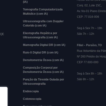
(IA)
Conj. 02, Lote 15C,
Tomografia Computadorizada
Av. Ns-01 Plano Direto
Multislice (com IA)
CEP: 77.016-006
Ultrassonografia com Doppler
Colorido (com IA)
Seg à Sex 7h – 19h
Elastografia Hepática por
Sáb 7h – 12h
RQE
Ultrassonografia (com IA)
Mamografia Digital DR (com IA)
Filial – Paraíso, TO
Rua Voluntário da Pátr
Raio-X Digital DR (com IA)
Nº 260 Prédio do Hosp
Densitometria Óssea (com IA)
CEP 77.600-000
Composição Corporal por
Densitometria Óssea (com IA)
Seg à Sex 8h – 18h
Sáb 8h – 12h
Punção da Tireoide Guiada por
Ultrassonografia
Endoscopia
Colonoscopia