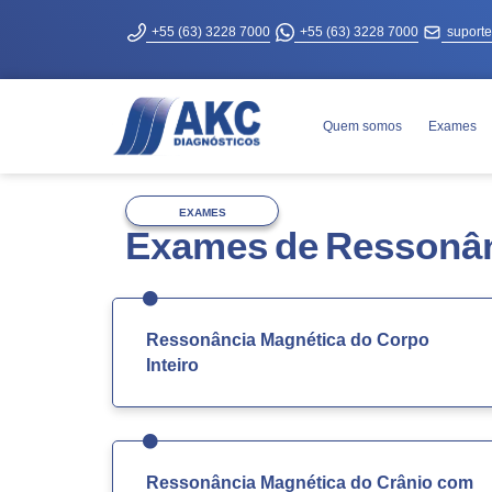
+55 (63) 3228 7000
+55 (63) 3228 7000
suport
Quem somos
Exames
EXAMES
Exames de Ressonân
Ressonância Magnética do Corpo
Inteiro
Ressonância Magnética do Crânio com