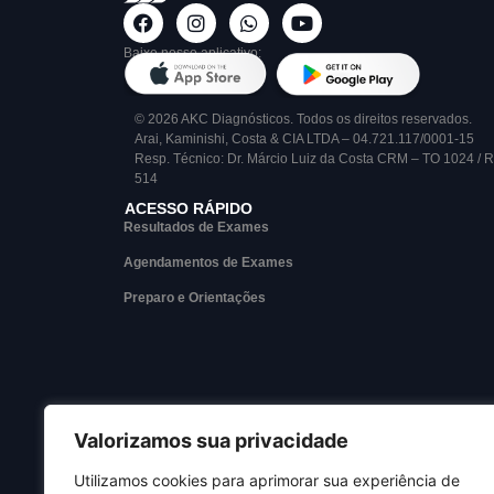
Baixe nosso aplicativo:
© 2026 AKC Diagnósticos. Todos os direitos reservados.
Arai, Kaminishi, Costa & CIA LTDA – 04.721.117/0001-15
Resp. Técnico: Dr. Márcio Luiz da Costa CRM – TO 1024 / 
514
ACESSO RÁPIDO
Resultados de Exames
Agendamentos de Exames
Preparo e Orientações
Valorizamos sua privacidade
Utilizamos cookies para aprimorar sua experiência de