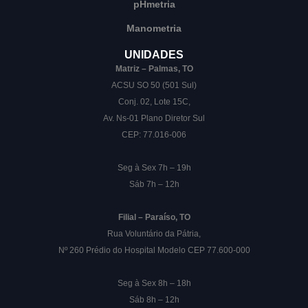
pHmetria
Manometria
UNIDADES
Matriz – Palmas, TO
ACSU SO 50 (501 Sul)
Conj. 02, Lote 15C,
Av. Ns-01 Plano Diretor Sul
CEP: 77.016-006
Seg à Sex 7h – 19h
Sáb 7h – 12h
Filial – Paraíso, TO
Rua Voluntário da Pátria,
Nº 260 Prédio do Hospital Modelo CEP 77.600-000
Seg à Sex 8h – 18h
Sáb 8h – 12h