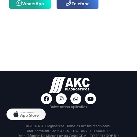
WhatsApp
Telefone
Baixe nosso aplicativo:
© 2026 AKC Diagnósticos. Todos os direitos reservados.
Arai, Kaminishi, Costa & CIA LTDA – 04.721.117/0001-15
Resp. Técnico: Dr. Márcio Luiz da Costa CRM – TO 1024 / RQE 514