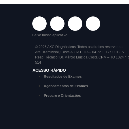
Baixe nosso aplicativo:
© 2026 AKC Diagnósticos. Todos os direitos reservados.
Arai, Kaminishi, Costa & CIA LTDA – 04.721.117/0001-15
Resp. Técnico: Dr. Márcio Luiz da Costa CRM – TO 1024 / 
514
ACESSO RÁPIDO
Resultados de Exames
Agendamentos de Exames
Preparo e Orientações