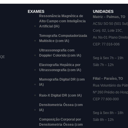
EXAMES
UNIDADES
Ressonância Magnética de
Matriz – Palmas, TO
Alto Campo com Inteligência
ACSU SO 50 (501 Sul
Artificial (IA)
Conj. 02, Lote 15C,
Tomografia Computadorizada
Av. Ns-01 Plano Direto
Multislice (com IA)
CEP: 77.016-006
Ultrassonografia com
Doppler Colorido (com IA)
RQE
Seg à Sex 7h – 19h
Elastografia Hepática por
Sáb 7h – 12h
Ultrassonografia (com IA)
Filial – Paraíso, TO
Mamografia Digital DR (com
IA)
Rua Voluntário da Pátr
Nº 260 Prédio do Hosp
Raio-X Digital DR (com IA)
CEP 77.600-000
Densitometria Óssea (com
IA)
Seg à Sex 8h – 18h
Composição Corporal por
Sáb 8h – 12h
Densitometria Óssea (com