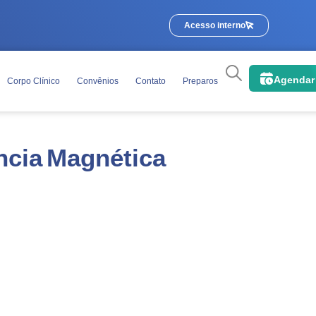
Acesso interno
Agendar
Corpo Clínico
Convênios
Contato
Preparos
cia Magnética