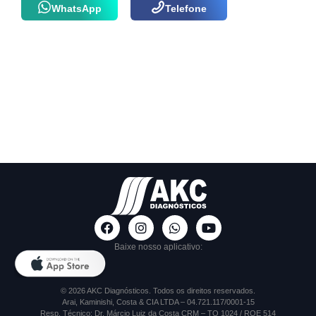
WhatsApp
Telefone
Baixe nosso aplicativo:
© 2026 AKC Diagnósticos. Todos os direitos reservados.
Arai, Kaminishi, Costa & CIA LTDA – 04.721.117/0001-15
Resp. Técnico: Dr. Márcio Luiz da Costa CRM – TO 1024 / RQE 514