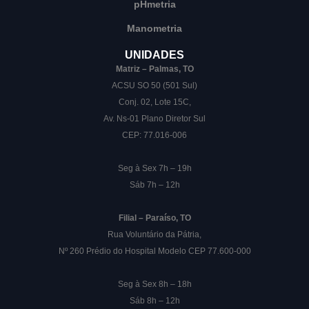
pHmetria
Manometria
UNIDADES
Matriz – Palmas, TO
ACSU SO 50 (501 Sul)
Conj. 02, Lote 15C,
Av. Ns-01 Plano Diretor Sul
CEP: 77.016-006
Seg à Sex 7h – 19h
Sáb 7h – 12h
Filial – Paraíso, TO
Rua Voluntário da Pátria,
Nº 260 Prédio do Hospital Modelo CEP 77.600-000
Seg à Sex 8h – 18h
Sáb 8h – 12h