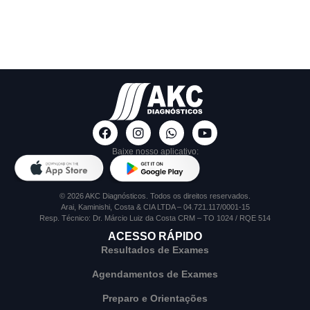
Baixe nosso aplicativo:
© 2026 AKC Diagnósticos. Todos os direitos reservados.
Arai, Kaminishi, Costa & CIA LTDA – 04.721.117/0001-15
Resp. Técnico: Dr. Márcio Luiz da Costa CRM – TO 1024 / RQE 514
ACESSO RÁPIDO
Resultados de Exames
Agendamentos de Exames
Preparo e Orientações