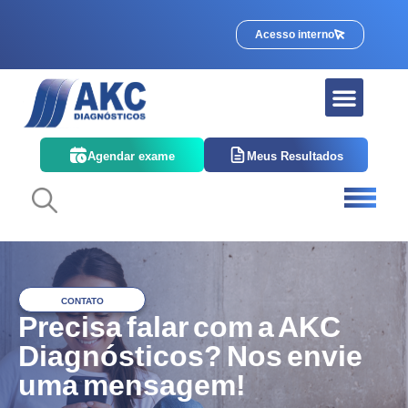
Acesso interno
Quem somos
Corpo Clínico
Agendar exame
Meus Resultados
CONTATO
Precisa falar com a AKC
Diagnósticos? Nos envie
uma mensagem!