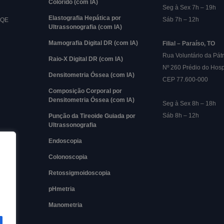
Colorido (com IA)
Seg à Sex 7h – 19h
Elastografia Hepática por
Sáb 7h – 12h
RQE
Ultrassonografia (com IA)
Mamografia Digital DR (com IA)
Filial – Paraíso, TO
Rua Voluntário da Pátr
Raio-X Digital DR (com IA)
Nº 260 Prédio do Hosp
Densitometria Óssea (com IA)
CEP 77.600-000
Composição Corporal por
Densitometria Óssea (com IA)
Seg à Sex 8h – 18h
Sáb 8h – 12h
Punção da Tireoide Guiada por
Ultrassonografia
Endoscopia
Colonoscopia
Retossigmoidoscopia
pHmetria
Manometria