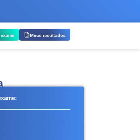
 exame
Meus resultados
a
 exame: