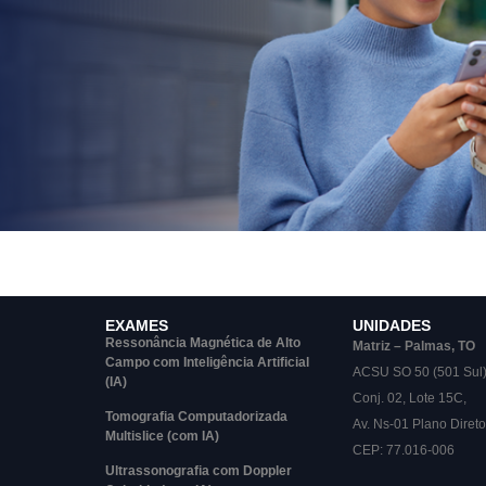
EXAMES
UNIDADES
Ressonância Magnética de Alto
Matriz – Palmas, TO
Campo com Inteligência Artificial
ACSU SO 50 (501 Sul
(IA)
Conj. 02, Lote 15C,
Tomografia Computadorizada
Av. Ns-01 Plano Direto
Multislice (com IA)
CEP: 77.016-006
Ultrassonografia com Doppler