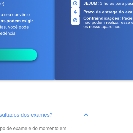
JEJUM:
3 horas para pac
r).
Prazo de entrega do ex
do seu convênio
Contraindicações:
Pacie
ios podem exigir
não podem realizar esse 
os nosso aparelhos.
das, você pode
dência. ​
esultados dos exames?
tipo de exame e do momento em