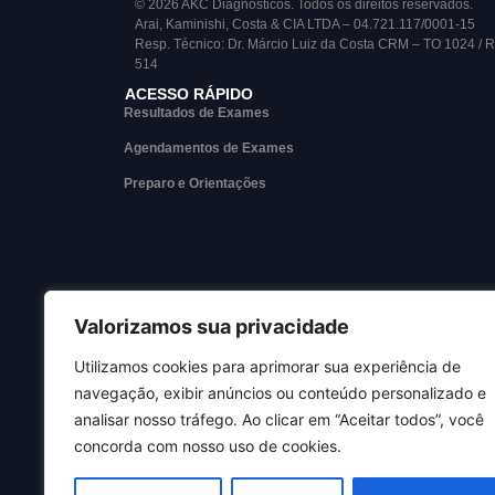
© 2026 AKC Diagnósticos. Todos os direitos reservados.
Arai, Kaminishi, Costa & CIA LTDA – 04.721.117/0001-15
Resp. Técnico: Dr. Márcio Luiz da Costa CRM – TO 1024 / 
514
ACESSO RÁPIDO
Resultados de Exames
Agendamentos de Exames
Preparo e Orientações
Valorizamos sua privacidade
Utilizamos cookies para aprimorar sua experiência de
navegação, exibir anúncios ou conteúdo personalizado e
analisar nosso tráfego. Ao clicar em “Aceitar todos”, você
concorda com nosso uso de cookies.