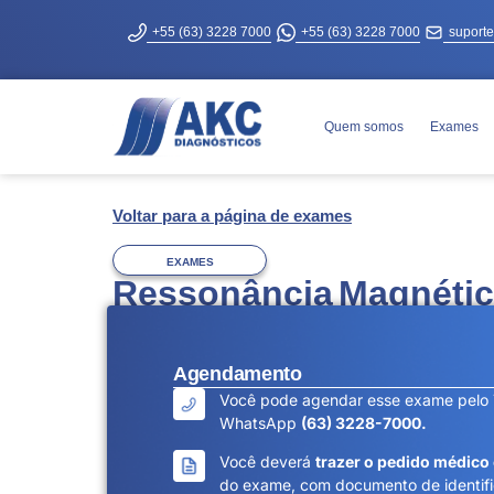
+55 (63) 3228 7000
+55 (63) 3228 7000
suport
Quem somos
Exames
Voltar para a página de exames
EXAMES
Ressonância Magnética
Agendamento
Você pode agendar esse exame pelo 
WhatsApp
(63) 3228-7000.
Você deverá
trazer o pedido médico 
do exame, com documento de identifi