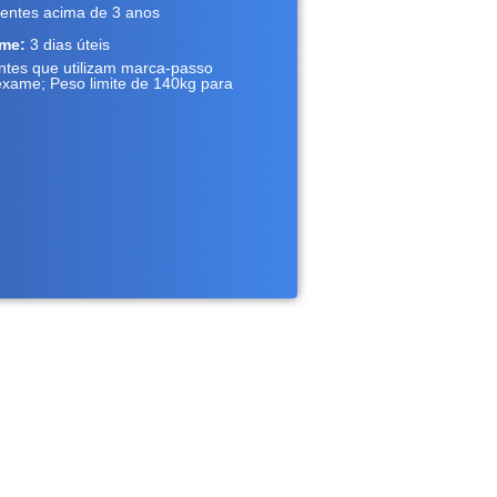
ientes acima de 3 anos
ame:
3 dias úteis
ntes que utilizam marca-passo
exame; Peso limite de 140kg para