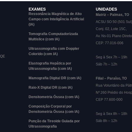
EXAMES
UNIDADES
Ressonância Magnética de Alto
Matriz – Palmas, TO
Campo com Inteligência Artificial
ACSU SO 50 (501 Sul
(IA)
Conj. 02, Lote 15C,
Tomografia Computadorizada
Av. Ns-01 Plano Direto
Multislice (com IA)
CEP: 77.016-006
Ultrassonografia com Doppler
Colorido (com IA)
RQE
Seg à Sex 7h – 19h
Elastografia Hepática por
Sáb 7h – 12h
Ultrassonografia (com IA)
Mamografia Digital DR (com IA)
Filial – Paraíso, TO
Rua Voluntário da Pátr
Raio-X Digital DR (com IA)
Nº 260 Prédio do Hosp
Densitometria Óssea (com IA)
CEP 77.600-000
Composição Corporal por
Densitometria Óssea (com IA)
Seg à Sex 8h – 18h
Sáb 8h – 12h
Punção da Tireoide Guiada por
Ultrassonografia