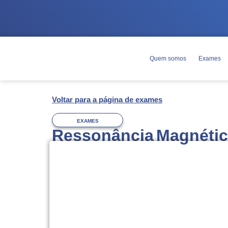
Quem somos
Exames
Voltar para a página de exames
EXAMES
Ressonância Magnétic
Agendamento
Você pode agendar esse exame pelo 
WhatsApp
(63) 3228-7000.
Você deverá
trazer o pedido médico 
do exame, com documento de identifi