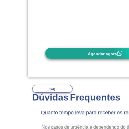
carteirinha do convênio (quando utiliza
É importante observar as exigências 
(quando utilizar), pois
alguns convên
autorização prévia
. Em caso de dúvi
entrar em contato conosco com antece
Agendar agora
FAQ
Dúvidas Frequentes
Quanto tempo leva para receber os r
Nos casos de urgência e dependendo do 