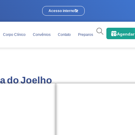
Acesso interno
Agendar
Corpo Clínico
Convênios
Contato
Preparos
a do Joelho
Orientações básicas para o
Telefone ou
original
na data
cação com foto e