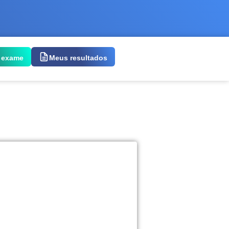
 exame
Meus resultados
 exame: