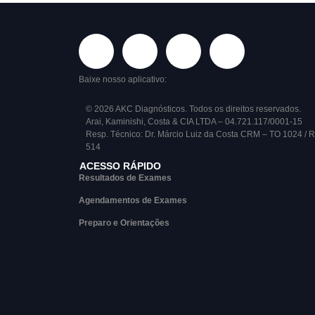
Baixe nosso aplicativo:
© 2026 AKC Diagnósticos. Todos os direitos reservados.
Arai, Kaminishi, Costa & CIA LTDA – 04.721.117/0001-15
Resp. Técnico: Dr. Márcio Luiz da Costa CRM – TO 1024 / 
514
ACESSO RÁPIDO
Resultados de Exames
Agendamentos de Exames
Preparo e Orientações