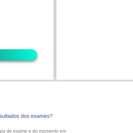
r).
do seu convênio
ios podem exigir
das, você pode
dência. ​
esultados dos exames?
tipo de exame e do momento em