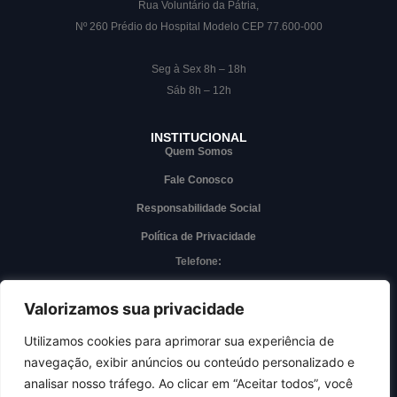
Rua Voluntário da Pátria,
Nº 260 Prédio do Hospital Modelo CEP 77.600-000
Seg à Sex 8h – 18h
Sáb 8h – 12h
INSTITUCIONAL
Quem Somos
Fale Conosco
Responsabilidade Social
Política de Privacidade
Telefone:
(63) 3228-7000
Whatsapp
Valorizamos sua privacidade
(63) 3228-7000
Utilizamos cookies para aprimorar sua experiência de
navegação, exibir anúncios ou conteúdo personalizado e
Acesso interno
analisar nosso tráfego. Ao clicar em “Aceitar todos”, você