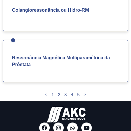
Colangioressonância ou Hidro-RM
Ressonância Magnética Multiparamétrica da
Próstata
<
1
2
3
4
5
>