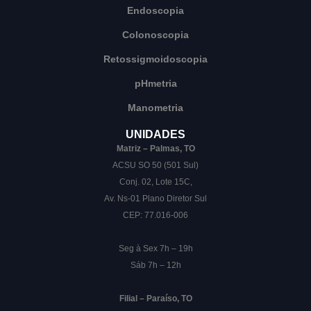
Endoscopia
Colonoscopia
Retossigmoidoscopia
pHmetria
Manometria
UNIDADES
Matriz – Palmas, TO
ACSU SO 50 (501 Sul)
Conj. 02, Lote 15C,
Av. Ns-01 Plano Diretor Sul
CEP: 77.016-006
Seg à Sex 7h – 19h
Sáb 7h – 12h
Filial – Paraíso, TO