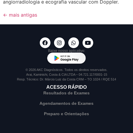
angiorradiologia e ecografia vascular com Doppler.
←
mais antigas
Baixe nosso aplicativo:
© 2026 AKC Diagnósticos. Todos os direitos reservados.
Arai, Kaminishi, Costa & CIA LTDA – 04.721.117/0001-15
Resp. Técnico: Dr. Márcio Luiz da Costa CRM – TO 1024 / RQE 514
ACESSO RÁPIDO
Resultados de Exames
Agendamentos de Exames
Preparo e Orientações