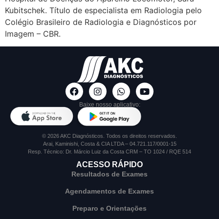
Kubitschek. Título de especialista em Radiologia pelo
Colégio Brasileiro de Radiologia e Diagnósticos por
Imagem – CBR.
Baixe nosso aplicativo:
© 2026 AKC Diagnósticos. Todos os direitos reservados.
Arai, Kaminishi, Costa & CIA LTDA – 04.721.117/0001-15
Resp. Técnico: Dr. Márcio Luiz da Costa CRM – TO 1024 / RQE 514
ACESSO RÁPIDO
Resultados de Exames
Agendamentos de Exames
Preparo e Orientações