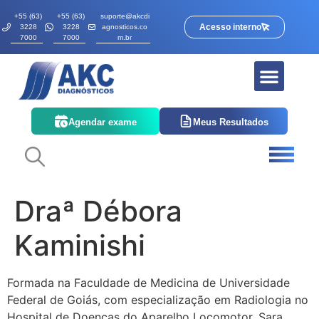
+55 (63)
+55 (63)
suporte@akcdi
Acesso interno
3228
3228
agnosticos.co
7000
7000
m.br
Agendar exame
Meus Resultados
Draª Débora
Kaminishi
Formada na Faculdade de Medicina de Universidade
Federal de Goiás, com especialização em Radiologia no
Hospital de Doenças do Aparelho Locomotor, Sara