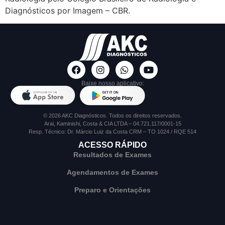
Diagnósticos por Imagem – CBR.
Baixe nosso aplicativo:
© 2026 AKC Diagnósticos. Todos os direitos reservados.
Arai, Kaminishi, Costa & CIA LTDA – 04.721.117/0001-15
Resp. Técnico: Dr. Márcio Luiz da Costa CRM – TO 1024 / RQE 514
ACESSO RÁPIDO
Resultados de Exames
Agendamentos de Exames
Preparo e Orientações