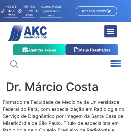
+55 (63)
+55 (63)
suporte@akcdi
Acesso interno
3228
3228
agnosticos.co
7000
7000
m.br
Quem somos
Corpo Clínico
Agendar exame
Meus Resultados
Dr. Márcio Costa
Formado na Faculdade de Medicina da Universidade
Federal do Pará, com especialização em Radiologia no
Serviço de Diagnóstico por Imagem da Santa Casa de
Misericórdia de São Paulo. Título de especialista em
Radiologia pelo Colégio Brasileiro de Radiologia e