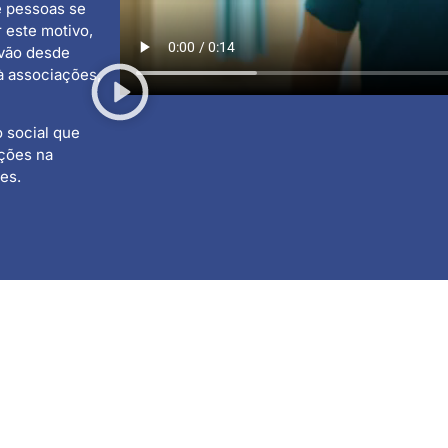
e pessoas se
 este motivo,
vão desde
à associações,
 social que
ções na
es.