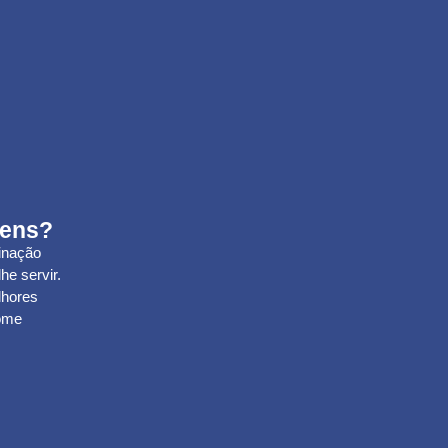
gens?
inação
he servir.
lhores
Home