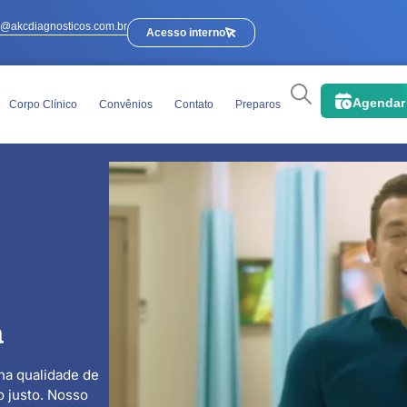
e@akcdiagnosticos.com.br
Acesso interno
Agendar
Corpo Clínico
Convênios
Contato
Preparos
a
na qualidade de
 justo. Nosso