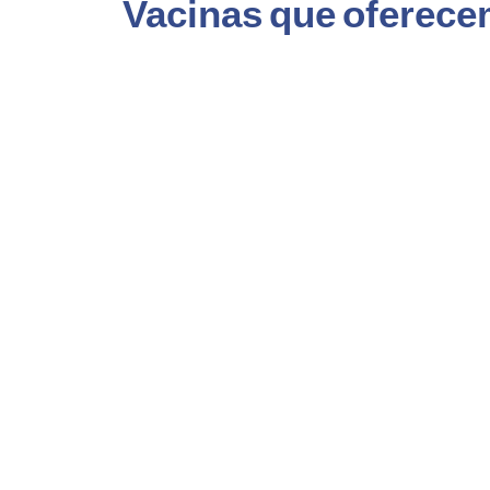
Vacinas que oferec
VACINA HIB
O que previne: Doenças causadas pelo
Haemophilus influenzae tipo b, principalmente
meningite. Do que é feita: Trata-se de vacina
inativada, portanto, não tem como causar […]