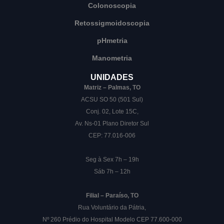
Colonoscopia
Retossigmoidoscopia
pHmetria
Manometria
UNIDADES
Matriz – Palmas, TO
ACSU SO 50 (501 Sul)
Conj. 02, Lote 15C,
Av. Ns-01 Plano Diretor Sul
CEP: 77.016-006
Seg à Sex 7h – 19h
Sáb 7h – 12h
Filial – Paraíso, TO
Rua Voluntário da Pátria,
Nº 260 Prédio do Hospital Modelo CEP 77.600-000