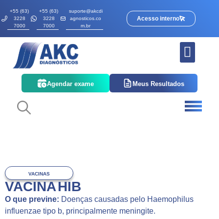
+55 (63)
+55 (63)
suporte@akcdi
Acesso interno
3228
3228
agnosticos.co
7000
7000
m.br
Quem somos
Corpo Clínico
Agendar exame
Meus Resultados
VACINAS
VACINA HIB
O que previne:
Doenças causadas pelo Haemophilus
influenzae tipo b, principalmente meningite.