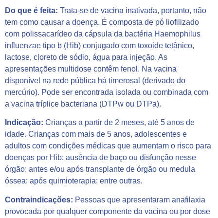
Do que é feita:
Trata-se de vacina inativada, portanto, não
tem como causar a doença. É composta de pó liofilizado
com polissacarídeo da cápsula da bactéria Haemophilus
influenzae tipo b (Hib) conjugado com toxoide tetânico,
lactose, cloreto de sódio, água para injeção. As
apresentações multidose contêm fenol. Na vacina
disponível na rede pública há timerosal (derivado do
mercúrio). Pode ser encontrada isolada ou combinada com
a vacina tríplice bacteriana (DTPw ou DTPa).
Indicação:
Crianças a partir de 2 meses, até 5 anos de
idade. Crianças com mais de 5 anos, adolescentes e
adultos com condições médicas que aumentam o risco para
doenças por Hib: ausência de baço ou disfunção nesse
órgão; antes e/ou após transplante de órgão ou medula
óssea; após quimioterapia; entre outras.
Contraindicações:
Pessoas que apresentaram anafilaxia
provocada por qualquer componente da vacina ou por dose