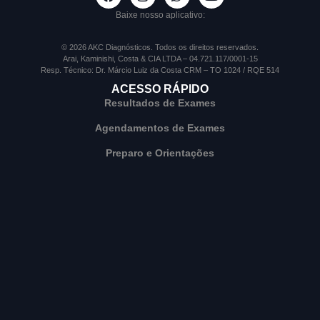
Baixe nosso aplicativo:
© 2026 AKC Diagnósticos. Todos os direitos reservados.
Arai, Kaminishi, Costa & CIA LTDA – 04.721.117/0001-15
Resp. Técnico: Dr. Márcio Luiz da Costa CRM – TO 1024 / RQE 514
ACESSO RÁPIDO
Resultados de Exames
Agendamentos de Exames
Preparo e Orientações