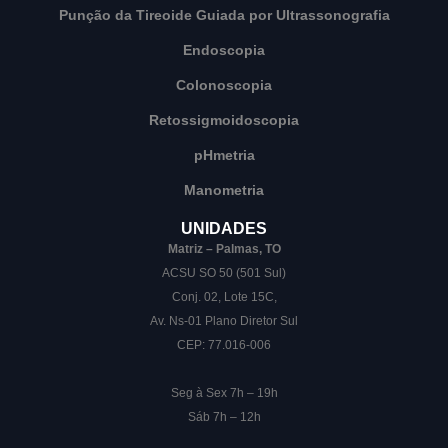
Punção da Tireoide Guiada por Ultrassonografia
Endoscopia
Colonoscopia
Retossigmoidoscopia
pHmetria
Manometria
UNIDADES
Matriz – Palmas, TO
ACSU SO 50 (501 Sul)
Conj. 02, Lote 15C,
Av. Ns-01 Plano Diretor Sul
CEP: 77.016-006
Seg à Sex 7h – 19h
Sáb 7h – 12h