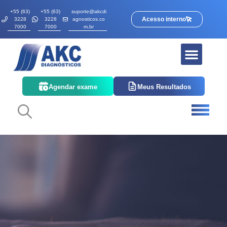
+55 (63)
+55 (63)
suporte@akcdi
Acesso interno
3228
3228
agnosticos.co
7000
7000
m.br
Agendar exame
Meus Resultados