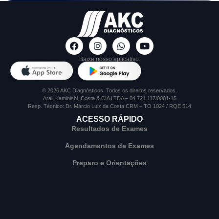
Baixe nosso aplicativo:
© 2026 AKC Diagnósticos. Todos os direitos reservados.
Arai, Kaminishi, Costa & CIA LTDA – 04.721.117/0001-15
Resp. Técnico: Dr. Márcio Luiz da Costa CRM – TO 1024 / RQE 514
ACESSO RÁPIDO
Resultados de Exames
Agendamentos de Exames
Preparo e Orientações