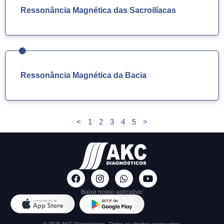
Ressonância Magnética das Sacroilíacas
Ressonância Magnética da Bacia
<
1
2
3
4
5
>
Baixe nosso aplicativo:
© 2026 AKC Diagnósticos. Todos os direitos reservados.