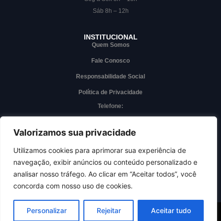
Sáb 8h – 12h
INSTITUCIONAL
Quem Somos
Fale Conosco
Responsabilidade Social
Política de Privacidade
Telefone:
(63) 3228-7000
Whatsapp
Valorizamos sua privacidade
(63) 3228-7000
Utilizamos cookies para aprimorar sua experiência de
navegação, exibir anúncios ou conteúdo personalizado e
Acesso interno
analisar nosso tráfego. Ao clicar em “Aceitar todos”, você
concorda com nosso uso de cookies.
Personalizar
Rejeitar
Aceitar tudo
Desenvolvido por
3ADS