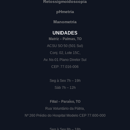
Retossigmoidoscopia
pHmetria
Manometria
UNIDADES
Matriz – Palmas, TO
ACSU SO 50 (501 Sul)
Conj. 02, Lote 15C,
Av. Ns-01 Plano Diretor Sul
CEP: 77.016-006
Seg à Sex 7h – 19h
Sáb 7h – 12h
Filial – Paraíso, TO
Rua Voluntário da Pátria,
Nº 260 Prédio do Hospital Modelo CEP 77.600-000
Seg à Sex 8h – 18h