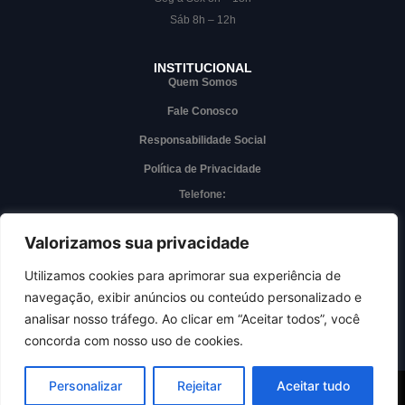
Sáb 8h – 12h
INSTITUCIONAL
Quem Somos
Fale Conosco
Responsabilidade Social
Política de Privacidade
Telefone:
(63) 3228-7000
Whatsapp
Valorizamos sua privacidade
(63) 3228-7000
Utilizamos cookies para aprimorar sua experiência de
navegação, exibir anúncios ou conteúdo personalizado e
Acesso interno
analisar nosso tráfego. Ao clicar em “Aceitar todos”, você
concorda com nosso uso de cookies.
Personalizar
Rejeitar
Aceitar tudo
Desenvolvido por
3ADS