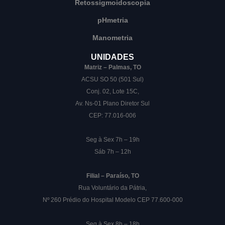
Retossigmoidoscopia
pHmetria
Manometria
UNIDADES
Matriz – Palmas, TO
ACSU SO 50 (501 Sul)
Conj. 02, Lote 15C,
Av. Ns-01 Plano Diretor Sul
CEP: 77.016-006
Seg à Sex 7h – 19h
Sáb 7h – 12h
Filial – Paraíso, TO
Rua Voluntário da Pátria,
Nº 260 Prédio do Hospital Modelo CEP 77.600-000
Seg à Sex 8h – 18h