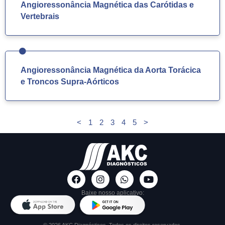
Angioressonância Magnética das Carótidas e
Vertebrais
Angioressonância Magnética da Aorta Torácica
e Troncos Supra-Aórticos
<
1
2
3
4
5
>
Baixe nosso aplicativo:
© 2026 AKC Diagnósticos. Todos os direitos reservados.