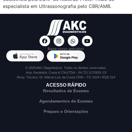
especialista em Ultrassonografia pelo CBR/AMB.
Baixe nosso aplicativo:
© 2026 AKC Diagnósticos. Todos os direitos reservados.
Arai, Kaminishi, Costa & CIA LTDA – 04.721.117/0001-15
Resp. Técnico: Dr. Márcio Luiz da Costa CRM – TO 1024 / RQE 514
ACESSO RÁPIDO
Resultados de Exames
Agendamentos de Exames
Preparo e Orientações