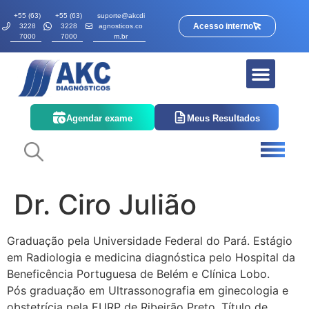
+55 (63)
+55 (63)
suporte@akcdi
Acesso interno
3228
3228
agnosticos.co
7000
7000
m.br
Quem somos
Corpo Clínico
Agendar exame
Meus Resultados
Dr. Ciro Julião
Graduação pela Universidade Federal do Pará. Estágio
em Radiologia e medicina diagnóstica pelo Hospital da
Beneficência Portuguesa de Belém e Clínica Lobo.
Pós graduação em Ultrassonografia em ginecologia e
obstetrícia pela EURP de Ribeirão Preto. Título de