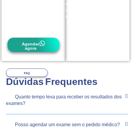
conosco
com
antecedência.
Agendar
agora
FAQ
Dúvidas Frequentes
Quanto tempo leva para receber os resultados dos
exames?
Posso agendar um exame sem o pedido médico?