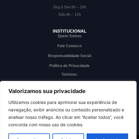
Seg à Sex 8h – 18h
Sáb 8h – 12h
INSTITUCIONAL
Quem Somos
Fale Conosco
Responsabilidade Social
Política de Privacidade
Telefone:
(63) 3228-7000
Whatsapp
Valorizamos sua privacidade
(63) 3228-7000
Utilizamos cookies para aprimorar sua experiência de
navegação, exibir anúncios ou conteúdo personalizado e
Acesso interno
analisar nosso tráfego. Ao clicar em “Aceitar todos”, você
concorda com nosso uso de cookies.