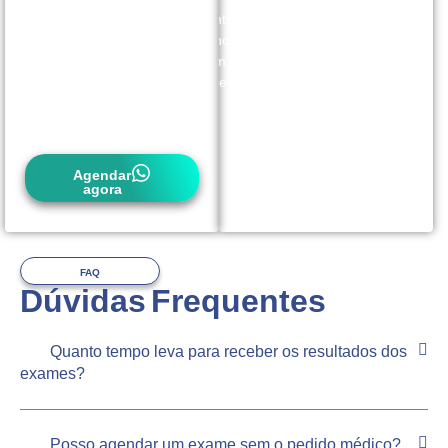
contato
conosco
com
antecedência.
Agendar
agora
FAQ
Dúvidas Frequentes
Quanto tempo leva para receber os resultados dos
exames?
Posso agendar um exame sem o pedido médico?