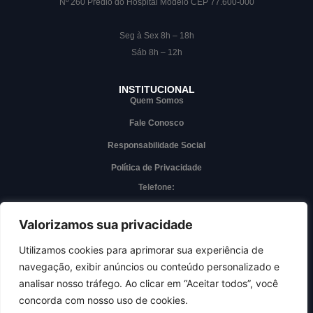
Nº 260 Prédio do Hospital Modelo CEP 77.600-000
Seg à Sex 8h – 18h
Sáb 8h – 12h
INSTITUCIONAL
Quem Somos
Fale Conosco
Responsabilidade Social
Política de Privacidade
Telefone:
(63) 3228-7000
Whatsapp
Valorizamos sua privacidade
(63) 3228-7000
Utilizamos cookies para aprimorar sua experiência de
navegação, exibir anúncios ou conteúdo personalizado e
Acesso interno
analisar nosso tráfego. Ao clicar em “Aceitar todos”, você
concorda com nosso uso de cookies.