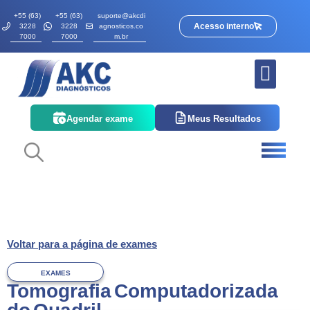
+55 (63)
+55 (63)
suporte@akcdi
Acesso interno
3228
3228
agnosticos.co
7000
7000
m.br
Quem somos
Corpo Clínico
Agendar exame
Meus Resultados
Voltar para a página de exames
EXAMES
Tomografia Computadorizada