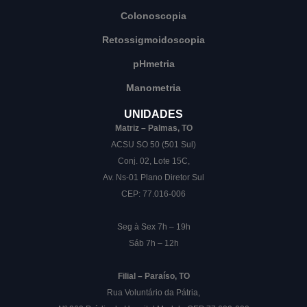
Colonoscopia
Retossigmoidoscopia
pHmetria
Manometria
UNIDADES
Matriz – Palmas, TO
ACSU SO 50 (501 Sul)
Conj. 02, Lote 15C,
Av. Ns-01 Plano Diretor Sul
CEP: 77.016-006
Seg à Sex 7h – 19h
Sáb 7h – 12h
Filial – Paraíso, TO
Rua Voluntário da Pátria,