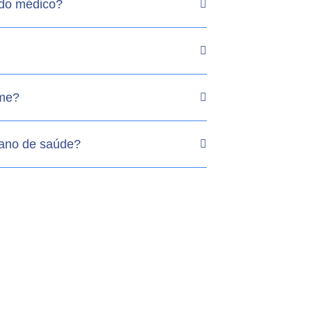
do médico?
ame?
lano de saúde?