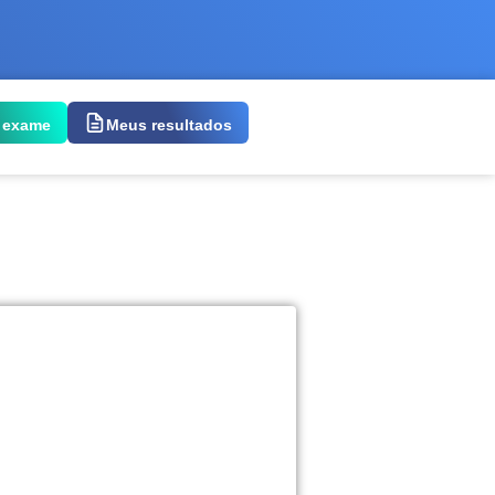
 exame
Meus resultados
 exame: