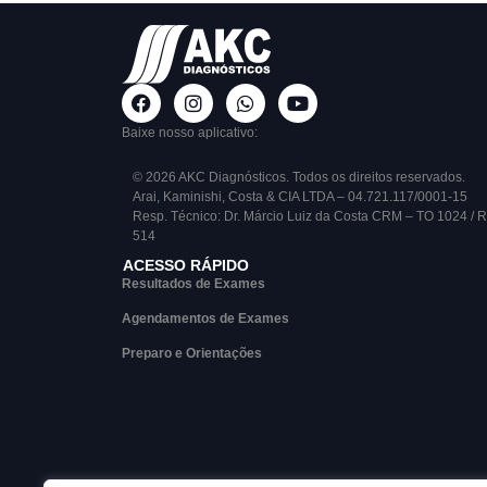
Baixe nosso aplicativo:
© 2026 AKC Diagnósticos. Todos os direitos reservados.
Arai, Kaminishi, Costa & CIA LTDA – 04.721.117/0001-15
Resp. Técnico: Dr. Márcio Luiz da Costa CRM – TO 1024 / 
514
ACESSO RÁPIDO
Resultados de Exames
Agendamentos de Exames
Preparo e Orientações