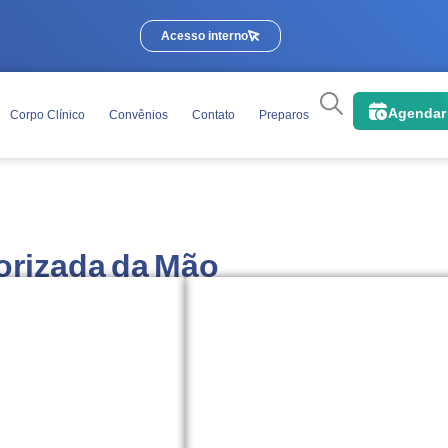
Acesso interno
Agendar
Corpo Clínico
Convênios
Contato
Preparos
rizada da Mão
Orientações básicas para o
elefone ou
riginal
na data do
o com foto e