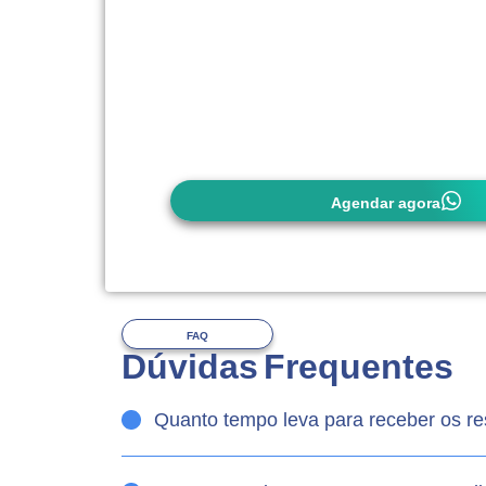
carteirinha do convênio (quando utilizar
É importante observar as exigências d
(quando utilizar), pois
alguns convêni
autorização prévia
. Em caso de dúvid
entrar em contato conosco com anteced
Agendar agora
FAQ
Dúvidas Frequentes
Quanto tempo leva para receber os r