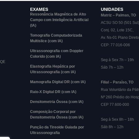
EXAMES
UNIDADES
Ressonância Magnética de Alto
Matriz – Palmas, TO
Campo com Inteligência Artificial
ACSU SO 50 (501 Sul
(IA)
Conj. 02, Lote 15C,
Tomografia Computadorizada
Av. Ns-01 Plano Direto
Multislice (com IA)
CEP: 77.016-006
Ultrassonografia com Doppler
Colorido (com IA)
Seg à Sex 7h – 19h
RQE
Elastografia Hepática por
Sáb 7h – 12h
Ultrassonografia (com IA)
Mamografia Digital DR (com IA)
Filial – Paraíso, TO
Rua Voluntário da Pátr
Raio-X Digital DR (com IA)
Nº 260 Prédio do Hosp
Densitometria Óssea (com IA)
CEP 77.600-000
Composição Corporal por
Densitometria Óssea (com IA)
Seg à Sex 8h – 18h
Sáb 8h – 12h
Punção da Tireoide Guiada por
Ultrassonografia