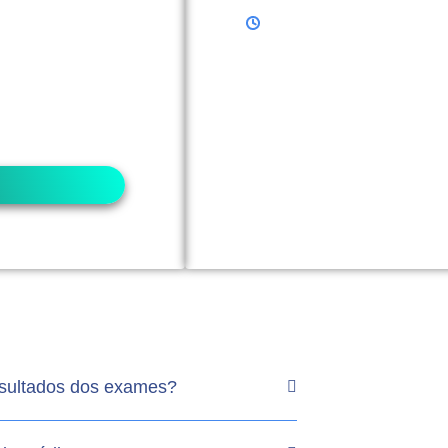
).
o seu convênio
os podem exigir
as, você pode
ência. ​
esultados dos exames?