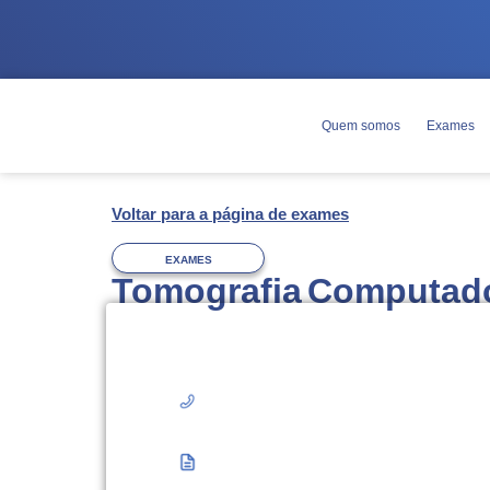
Quem somos
Exames
Voltar para a página de exames
EXAMES
Tomografia Computado
Agendamento
Você pode agendar esse exame pelo T
WhatsApp
(63) 3228-7000.
Você deverá
trazer o pedido médico o
exame, com documento de identificaçã