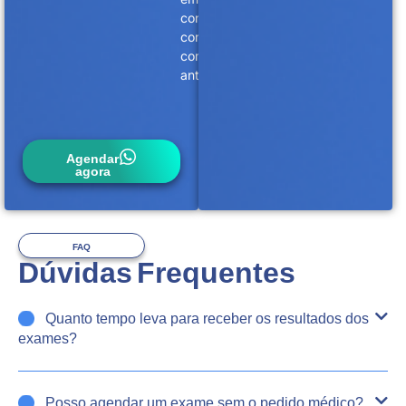
contato
conosco
com
antecedência.
Agendar
agora
FAQ
Dúvidas Frequentes
Quanto tempo leva para receber os resultados dos
exames?
Posso agendar um exame sem o pedido médico?