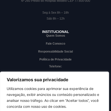
Nº 260 Prédio do Hospital Modelo CEP 77.600-000
Seg à Sex 8h – 18h
Sáb 8h – 12h
INSTITUCIONAL
Quem Somos
Fale Conosco
Responsabilidade Social
Política de Privacidade
Telefone:
(63) 3228-7000
Whatsapp
Valorizamos sua privacidade
(63) 3228-7000
Utilizamos cookies para aprimorar sua experiência de
navegação, exibir anúncios ou conteúdo personalizado e
Acesso interno
analisar nosso tráfego. Ao clicar em “Aceitar todos”, você
concorda com nosso uso de cookies.