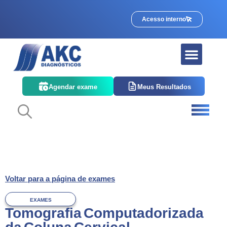
Acesso interno
Quem somos
Corpo Clínico
Agendar exame
Meus Resultados
Voltar para a página de exames
EXAMES
Tomografia Computadorizada