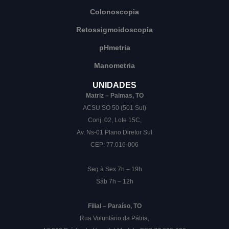
Colonoscopia
Retossigmoidoscopia
pHmetria
Manometria
UNIDADES
Matriz – Palmas, TO
ACSU SO 50 (501 Sul)
Conj. 02, Lote 15C,
Av. Ns-01 Plano Diretor Sul
CEP: 77.016-006
Seg à Sex 7h – 19h
Sáb 7h – 12h
Filial – Paraíso, TO
Rua Voluntário da Pátria,