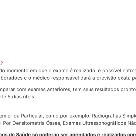
s?
o momento em que o exame é realizado, é possível entrega
aboradoes e o médico responsável dará a previsão exata pa
parar com exames anteriores, tem seus resultados pronto
té 5 dias úteis.
emier ou Particular, como por exemplo; Radiografias Simp
 Por Densitometria Óssea, Exames Ultrassonográficos Não 
nos de Saúde só poderão ser agendados e realizados co