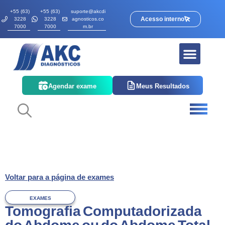
+55 (63)
+55 (63)
suporte@akcdi
Acesso interno
3228
3228
agnosticos.co
7000
7000
m.br
Quem somos
Corpo Clínico
Agendar exame
Meus Resultados
Voltar para a página de exames
EXAMES
Tomografia Computadorizada