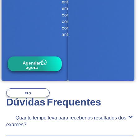
entrar
em
contato
conosco
com
antecedência.
Agendar
agora
FAQ
Dúvidas Frequentes
Quanto tempo leva para receber os resultados dos
exames?