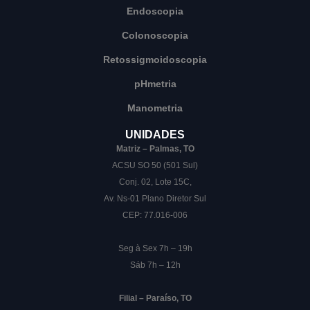
Endoscopia
Colonoscopia
Retossigmoidoscopia
pHmetria
Manometria
UNIDADES
Matriz – Palmas, TO
ACSU SO 50 (501 Sul)
Conj. 02, Lote 15C,
Av. Ns-01 Plano Diretor Sul
CEP: 77.016-006
Seg à Sex 7h – 19h
Sáb 7h – 12h
Filial – Paraíso, TO