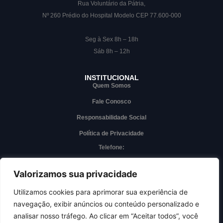
Rua Voluntário da Pátria,
Nº 260 Prédio do Hospital Modelo CEP 77.600-000
Seg à Sex 8h – 18h
Sáb 8h – 12h
INSTITUCIONAL
Quem Somos
Fale Conosco
Responsabilidade Social
Política de Privacidade
Telefone:
(63) 3228-7000
Whatsapp
Valorizamos sua privacidade
(63) 3228-7000
Utilizamos cookies para aprimorar sua experiência de
navegação, exibir anúncios ou conteúdo personalizado e
Acesso interno
analisar nosso tráfego. Ao clicar em “Aceitar todos”, você