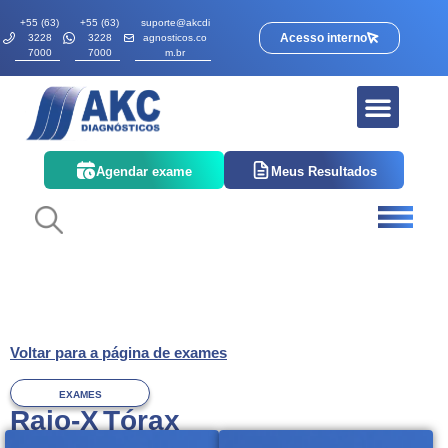
+55 (63)
+55 (63)
suporte@akcdi
Acesso interno
3228
3228
agnosticos.co
7000
7000
m.br
Agendar exame
Meus Resultados
Voltar para a página de exames
EXAMES
Raio-X Tórax