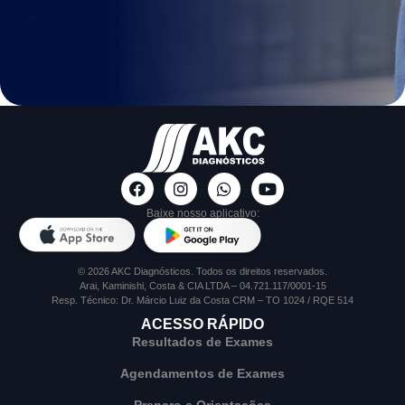
Baixe nosso aplicativo:
© 2026 AKC Diagnósticos. Todos os direitos reservados.
Arai, Kaminishi, Costa & CIA LTDA – 04.721.117/0001-15
Resp. Técnico: Dr. Márcio Luiz da Costa CRM – TO 1024 / RQE 514
ACESSO RÁPIDO
Resultados de Exames
Agendamentos de Exames
Preparo e Orientações