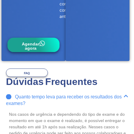
conosco
com
antecedência.
Agendar
agora
FAQ
Dúvidas Frequentes
Quanto tempo leva para receber os resultados dos
exames?
Nos casos de urgência e dependendo do tipo de exame e do
momento em que o exame é realizado, é possível entregar o
resultado em até 1h após sua realização. Nesses casos o
pedido de urgência pode ser feito aos nossos colaboradoes e