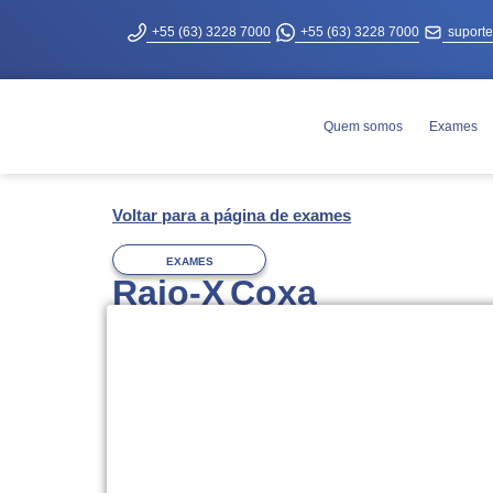
+55 (63) 3228 7000
+55 (63) 3228 7000
suport
Quem somos
Exames
Voltar para a página de exames
EXAMES
Raio-X Coxa
Agendamento
Você pode agendar esse exame pelo T
WhatsApp
(63) 3228-7000.
Você deverá
trazer o pedido médico o
exame, com documento de identificaçã