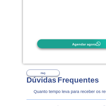
carteirinha do convênio (quando utilizar
É importante observar as exigências d
(quando utilizar), pois
alguns convêni
autorização prévia
. Em caso de dúvid
entrar em contato conosco com anteced
Agendar agora
FAQ
Dúvidas Frequentes
Quanto tempo leva para receber os r