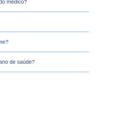
do médico?
ame?
lano de saúde?