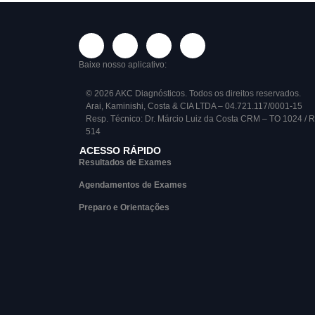
Baixe nosso aplicativo:
© 2026 AKC Diagnósticos. Todos os direitos reservados.
Arai, Kaminishi, Costa & CIA LTDA – 04.721.117/0001-15
Resp. Técnico: Dr. Márcio Luiz da Costa CRM – TO 1024 / 
514
ACESSO RÁPIDO
Resultados de Exames
Agendamentos de Exames
Preparo e Orientações