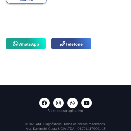
Precisa de ajuda
com o atendimento?
Fale com a nossa equipe via WhatsApp
ou por telefone agora mesmo!
WhatsApp
Telefone
Baixe nosso aplicativo:
© 2026 AKC Diagnósticos. Todos os direitos reservados.
Arai, Kaminishi, Costa & CIA LTDA – 04.721.117/0001-15