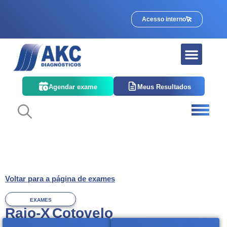
Acesso interno
Quem somos
Corpo Clínico
Agendar exame
Meus Resultados
Voltar para a página de exames
EXAMES
Raio-X Cotovelo