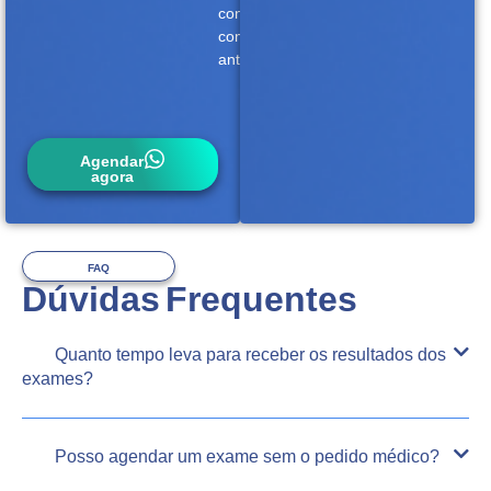
conosco
com
antecedência.
Agendar
agora
FAQ
Dúvidas Frequentes
Quanto tempo leva para receber os resultados dos
exames?
Posso agendar um exame sem o pedido médico?