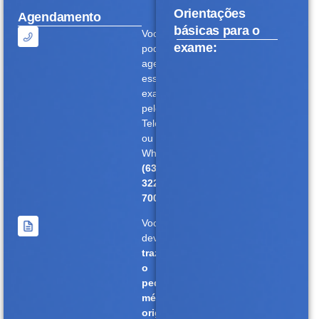
Orientações
Agendamento
básicas para o
Você
exame:
pode
agendar
esse
exame
pelo
Telefone
ou
WhatsApp
(63)
3228-
7000.
Você
deverá
trazer
o
pedido
médico
original