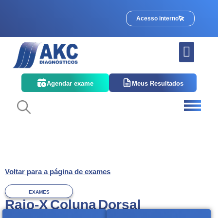
Acesso interno
Quem somos
Corpo Clínico
Agendar exame
Meus Resultados
Voltar para a página de exames
EXAMES
Raio-X Coluna Dorsal