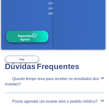
conosco
com
antecedência.
Agendar
agora
FAQ
Dúvidas Frequentes
Quanto tempo leva para receber os resultados dos
exames?
Posso agendar um exame sem o pedido médico?