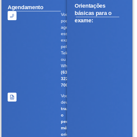
Orientações
Agendamento
básicas para o
Você
exame:
pode
agendar
esse
exame
pelo
Telefone
ou
WhatsApp
(63)
3228-
7000.
Você
deverá
trazer
o
pedido
médico
original