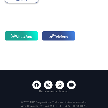
Precisa de ajuda
com o atendimento?
Fale com a nossa equipe via WhatsApp
ou por telefone agora mesmo!
WhatsApp
Telefone
Baixe nosso aplicativo:
© 2026 AKC Diagnósticos. Todos os direitos reservados.
Arai, Kaminishi, Costa & CIA LTDA – 04.721.117/0001-15