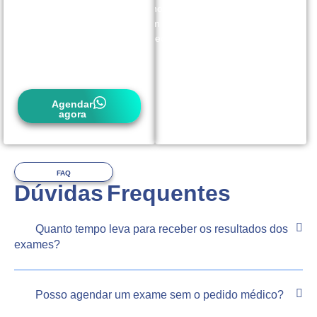
conosco
com
antecedência.
Agendar
agora
FAQ
Dúvidas Frequentes
Quanto tempo leva para receber os resultados dos
exames?
Posso agendar um exame sem o pedido médico?