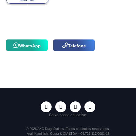
Precisa de ajuda
com o atendimento?
Fale com a nossa equipe via WhatsApp
ou por telefone agora mesmo!
WhatsApp
Telefone
Baixe nosso aplicativo:
© 2026 AKC Diagnósticos. Todos os direitos reservados.
Arai, Kaminishi, Costa & CIA LTDA – 04.721.117/0001-15