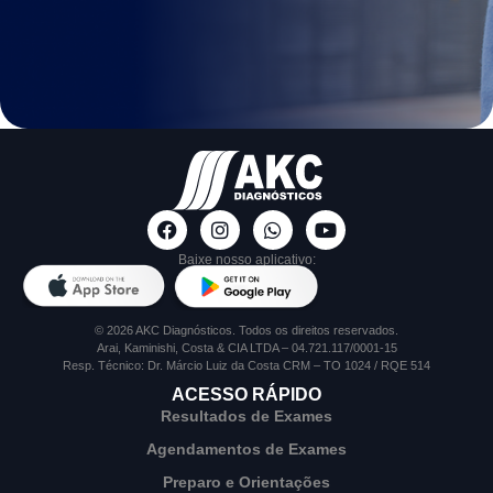
Baixe nosso aplicativo:
© 2026 AKC Diagnósticos. Todos os direitos reservados.
Arai, Kaminishi, Costa & CIA LTDA – 04.721.117/0001-15
Resp. Técnico: Dr. Márcio Luiz da Costa CRM – TO 1024 / RQE 514
ACESSO RÁPIDO
Resultados de Exames
Agendamentos de Exames
Preparo e Orientações