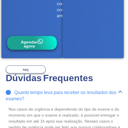
conosco
com
antecedência.
Agendar
agora
FAQ
Dúvidas Frequentes
Quanto tempo leva para receber os resultados dos
exames?
Nos casos de urgência e dependendo do tipo de exame e do
momento em que o exame é realizado, é possível entregar o
resultado em até 1h após sua realização. Nesses casos o
pedido de urgência pode ser feito aos nossos colaboradoes e