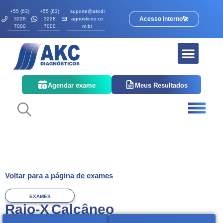
+55 (63)
+55 (63)
suporte@akcdi
Acesso interno
3228
3228
agnosticos.co
7000
7000
m.br
Agendar exame
Meus Resultados
Voltar para a página de exames
EXAMES
Raio-X Calcâneo