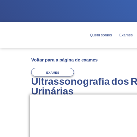
Quem somos
Exames
Voltar para a página de exames
EXAMES
Ultrassonografia dos Ri
Urinárias
Agendamento
Você pode agendar esse exame pelo 
WhatsApp
(63) 3228-7000.