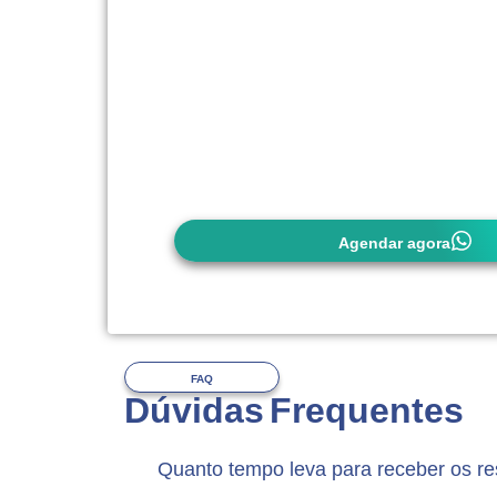
Você deverá
trazer o pedido médico 
do exame, com documento de identifi
carteirinha do convênio (quando utiliza
É importante observar as exigências 
(quando utilizar), pois
alguns convên
autorização prévia
. Em caso de dúvi
entrar em contato conosco com antece
Agendar agora
FAQ
Dúvidas Frequentes
Quanto tempo leva para receber os r