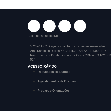
Baixe nosso aplicativo:
© 2026 AKC Diagnósticos. Todos os direitos reservados.
Arai, Kaminishi, Costa & CIA LTDA – 04.721.117/0001-15
Resp. Técnico: Dr. Márcio Luiz da Costa CRM – TO 1024 / 
514
ACESSO RÁPIDO
Resultados de Exames
Agendamentos de Exames
Preparo e Orientações