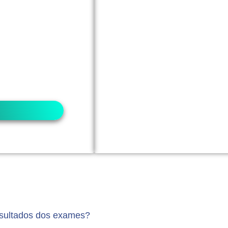
original
na data
cação com foto e
r).
do seu convênio
ios podem exigir
das, você pode
dência. ​
esultados dos exames?