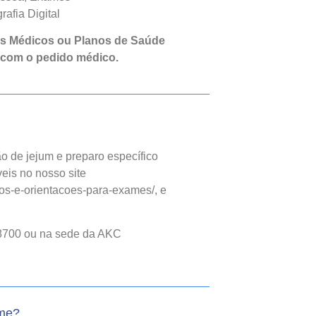
afia Digital
os Médicos ou Planos de Saúde
 com o pedido médico.
o de jejum e preparo específico
eis no nosso site
os-e-orientacoes-para-exames/, e
8700 ou na sede da AKC
ame?