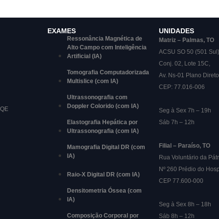
EXAMES
UNIDADES
Ressonância Magnética de
Matriz – Palmas, TO
Alto Campo com Inteligência
ACSU SO 50 (501 Sul
Artificial (IA)
Conj. 02, Lote 15C,
Tomografia Computadorizada
Av. Ns-01 Plano Direto
Multislice (com IA)
CEP: 77.016-006
Ultrassonografia com
Doppler Colorido (com IA)
RQE
Seg à Sex 7h – 19h
Elastografia Hepática por
Sáb 7h – 12h
Ultrassonografia (com IA)
Filial – Paraíso, TO
Mamografia Digital DR (com
IA)
Rua Voluntário da Pátr
Nº 260 Prédio do Hosp
Raio-X Digital DR (com IA)
CEP 77.600-000
Densitometria Óssea (com
IA)
Seg à Sex 8h – 18h
Composição Corporal por
Sáb 8h – 12h