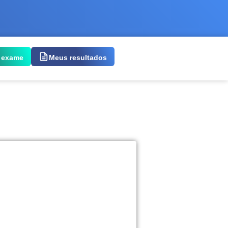
 exame
Meus resultados
 exame: