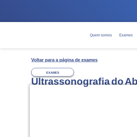
Quem somos
Exames
Voltar para a página de exames
EXAMES
Ultrassonografia do Ab
Agendamento
Você pode agendar esse exame pelo 
WhatsApp
(63) 3228-7000.
Você deverá
trazer o pedido médico 
do exame, com documento de identifi