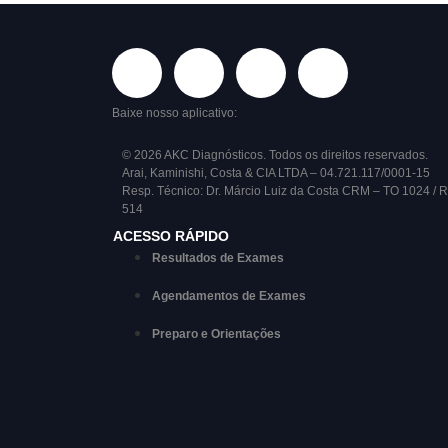
Baixe nosso aplicativo:
© 2026 AKC Diagnósticos. Todos os direitos reservados.
Arai, Kaminishi, Costa & CIA LTDA – 04.721.117/0001-15
Resp. Técnico: Dr. Márcio Luiz da Costa CRM – TO 1024 / 
514
ACESSO RÁPIDO
Resultados de Exames
Agendamentos de Exames
Preparo e Orientações