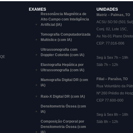
EXAMES
UNIDADES
Ressonância Magnética de
Matriz – Palmas, TO
Alto Campo com Inteligência
ACSU SO 50 (501 Sul
Artificial (IA)
Conj. 02, Lote 15C,
Tomografia Computadorizada
Av. Ns-01 Plano Direto
Multislice (com IA)
CEP: 77.016-006
Ultrassonografia com
Doppler Colorido (com IA)
RQE
Seg à Sex 7h – 19h
Elastografia Hepática por
Sáb 7h – 12h
Ultrassonografia (com IA)
Filial – Paraíso, TO
Mamografia Digital DR (com
IA)
Rua Voluntário da Pátr
Nº 260 Prédio do Hosp
Raio-X Digital DR (com IA)
CEP 77.600-000
Densitometria Óssea (com
IA)
Seg à Sex 8h – 18h
Composição Corporal por
Sáb 8h – 12h
Densitometria Óssea (com
IA)