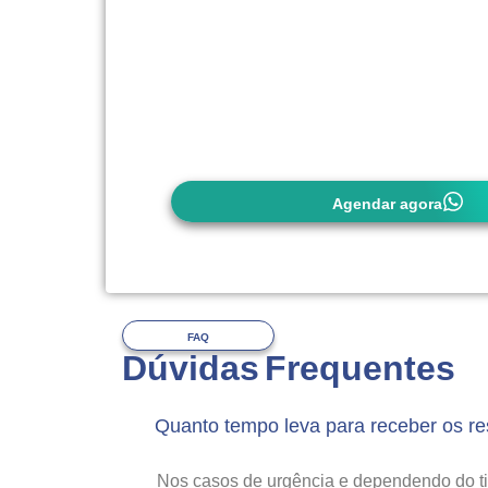
carteirinha do convênio (quando utiliza
É importante observar as exigências 
(quando utilizar), pois
alguns convên
autorização prévia
. Em caso de dúvi
entrar em contato conosco com antece
Agendar agora
FAQ
Dúvidas Frequentes
Quanto tempo leva para receber os r
Nos casos de urgência e dependendo do 