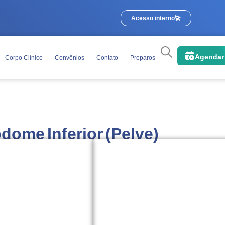
Acesso interno
Agendar
Corpo Clínico
Convênios
Contato
Preparos
dome Inferior (Pelve)
Orientações básicas para o
Telefone ou
original
na data
cação com foto e