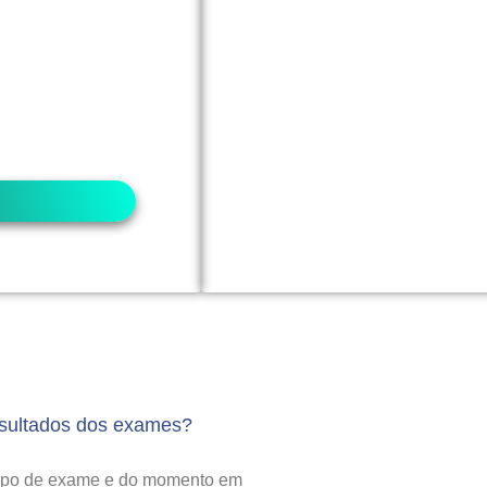
r).
do seu convênio
ios podem exigir
das, você pode
dência. ​
esultados dos exames?
tipo de exame e do momento em