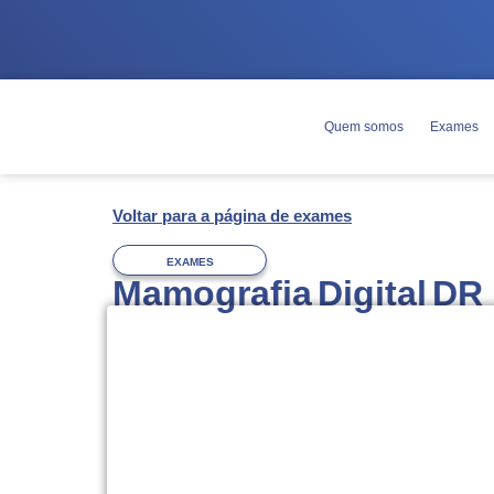
Quem somos
Exames
Voltar para a página de exames
EXAMES
Mamografia Digital DR
Agendamento
Você pode agendar esse exame pelo T
WhatsApp
(63) 3228-7000.
Você deverá
trazer o pedido médico o
exame, com documento de identificaçã