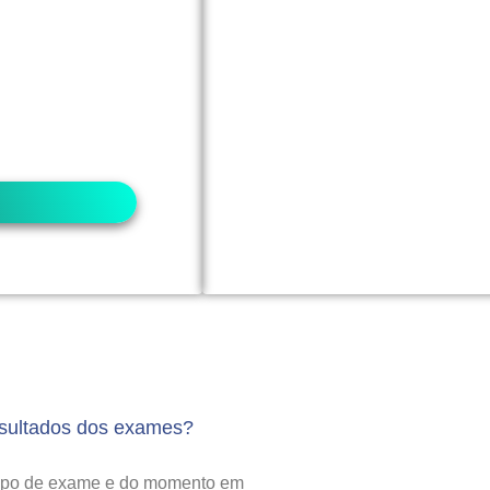
).
o seu convênio
os podem exigir
as, você pode
ência. ​
esultados dos exames?
tipo de exame e do momento em