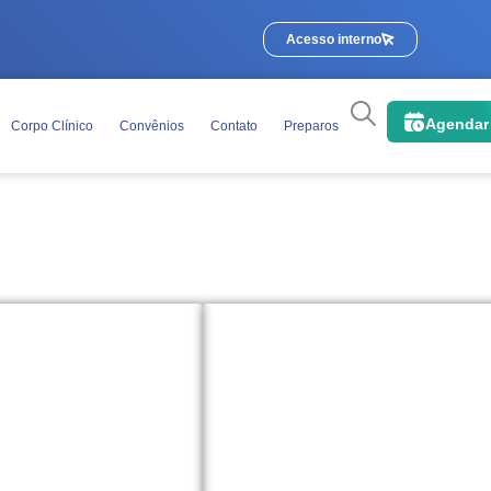
Acesso interno
Agendar
Corpo Clínico
Convênios
Contato
Preparos
Orientações básicas para o
elefone ou
riginal
na data do
o com foto e