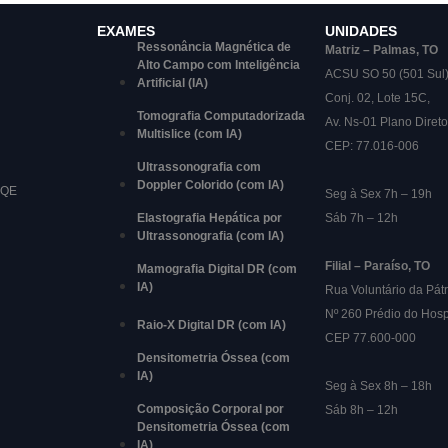
EXAMES
UNIDADES
Ressonância Magnética de
Matriz – Palmas, TO
Alto Campo com Inteligência
ACSU SO 50 (501 Sul
Artificial (IA)
Conj. 02, Lote 15C,
Tomografia Computadorizada
Av. Ns-01 Plano Direto
Multislice (com IA)
CEP: 77.016-006
Ultrassonografia com
Doppler Colorido (com IA)
RQE
Seg à Sex 7h – 19h
Elastografia Hepática por
Sáb 7h – 12h
Ultrassonografia (com IA)
Filial – Paraíso, TO
Mamografia Digital DR (com
IA)
Rua Voluntário da Pátr
Nº 260 Prédio do Hosp
Raio-X Digital DR (com IA)
CEP 77.600-000
Densitometria Óssea (com
IA)
Seg à Sex 8h – 18h
Composição Corporal por
Sáb 8h – 12h
Densitometria Óssea (com
IA)