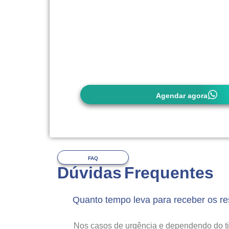
carteirinha do convênio (quando utilizar
É importante observar as exigências d
(quando utilizar), pois
alguns convêni
autorização prévia
. Em caso de dúvid
entrar em contato conosco com anteced
Agendar agora
FAQ
Dúvidas Frequentes
Quanto tempo leva para receber os r
Nos casos de urgência e dependendo do 