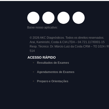
Baixe nosso aplicativo:
© 2026 AKC Diagnósticos. Todos os direitos reservados.
Arai, Kaminishi, Costa & CIA LTDA – 04.721.117/0001-15
Resp. Técnico: Dr. Márcio Luiz da Costa CRM – TO 1024 / 
514
ACESSO RÁPIDO
Resultados de Exames
Agendamentos de Exames
Preparo e Orientações