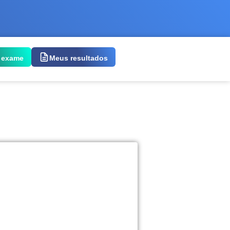
 exame
Meus resultados
 exame: