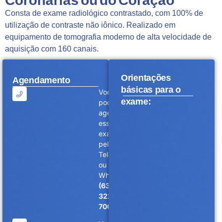
Coronárias ou do Coração
Consta de exame radiológico contrastado, com 100% de
utilização de contraste não iônico. Realizado em
equipamento de tomografia moderno de alta velocidade de
aquisição com 160 canais.
Orientações
Agendamento
básicas para o
Você
exame:
pode
agendar
esse
exame
pelo
Telefone
ou
WhatsApp
(63)
3228-
7000.