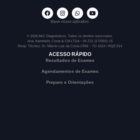
Baixe nosso aplicativo:
© 2026 AKC Diagnósticos. Todos os direitos reservados.
Arai, Kaminishi, Costa & CIA LTDA – 04.721.117/0001-15
Resp. Técnico: Dr. Márcio Luiz da Costa CRM – TO 1024 / RQE 514
ACESSO RÁPIDO
Resultados de Exames
Agendamentos de Exames
Preparo e Orientações