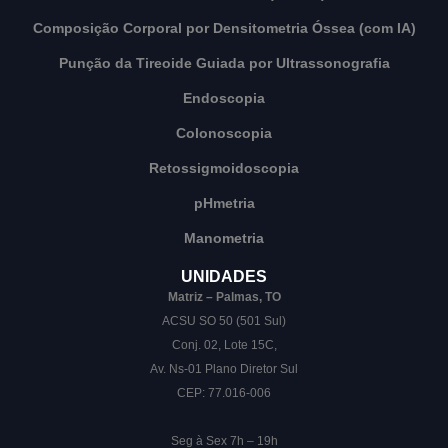
Composição Corporal por Densitometria Óssea (com IA)
Punção da Tireoide Guiada por Ultrassonografia
Endoscopia
Colonoscopia
Retossigmoidoscopia
pHmetria
Manometria
UNIDADES
Matriz – Palmas, TO
ACSU SO 50 (501 Sul)
Conj. 02, Lote 15C,
Av. Ns-01 Plano Diretor Sul
CEP: 77.016-006
Seg à Sex 7h – 19h