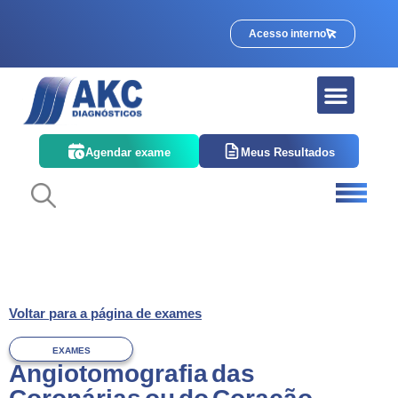
Acesso interno
Quem somos
Corpo Clínico
Agendar exame
Meus Resultados
Voltar para a página de exames
EXAMES
Angiotomografia das