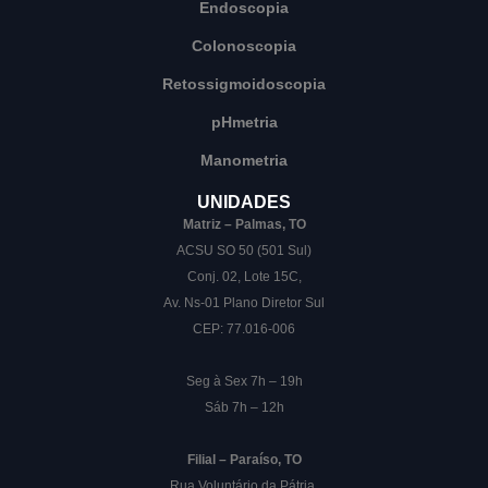
Endoscopia
Colonoscopia
Retossigmoidoscopia
pHmetria
Manometria
UNIDADES
Matriz – Palmas, TO
ACSU SO 50 (501 Sul)
Conj. 02, Lote 15C,
Av. Ns-01 Plano Diretor Sul
CEP: 77.016-006
Seg à Sex 7h – 19h
Sáb 7h – 12h
Filial – Paraíso, TO
Rua Voluntário da Pátria,