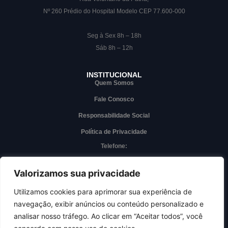
Nº 260 Prédio do Hospital Modelo CEP 77.600-000
Seg à Sex 8h – 18h
Sáb 8h – 12h
INSTITUCIONAL
Quem Somos
Fale Conosco
Responsabilidade Social
Política de Privacidade
Telefone:
(63) 3228-7000
Whatsapp
Valorizamos sua privacidade
(63) 3228-7000
Utilizamos cookies para aprimorar sua experiência de
navegação, exibir anúncios ou conteúdo personalizado e
Acesso interno
analisar nosso tráfego. Ao clicar em “Aceitar todos”, você