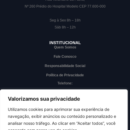
Nº 260 Prédio do Hospital Modelo CEP 77.600-000
Seg à Sex 8h – 18h
Sáb 8h – 12h
INSTITUCIONAL
Quem Somos
Fale Conosco
Responsabilidade Social
Política de Privacidade
Telefone:
(63) 3228-7000
Whatsapp
Valorizamos sua privacidade
(63) 3228-7000
Utilizamos cookies para aprimorar sua experiência de
navegação, exibir anúncios ou conteúdo personalizado e
Acesso interno
analisar nosso tráfego. Ao clicar em “Aceitar todos”, você