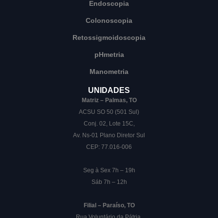
Endoscopia
Colonoscopia
Retossigmoidoscopia
pHmetria
Manometria
UNIDADES
Matriz – Palmas, TO
ACSU SO 50 (501 Sul)
Conj. 02, Lote 15C,
Av. Ns-01 Plano Diretor Sul
CEP: 77.016-006
Seg à Sex 7h – 19h
Sáb 7h – 12h
Filial – Paraíso, TO
Rua Voluntário da Pátria,