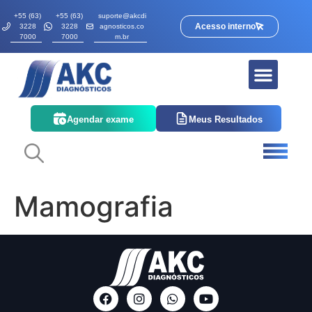
+55 (63)
+55 (63)
suporte@akcdi
Acesso interno
3228
3228
agnosticos.co
7000
7000
m.br
Agendar exame
Meus Resultados
Mamografia