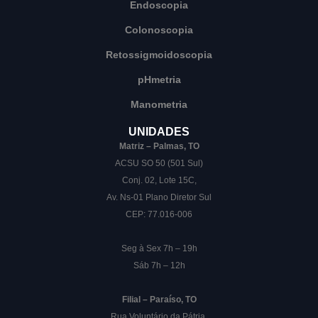
Endoscopia
Colonoscopia
Retossigmoidoscopia
pHmetria
Manometria
UNIDADES
Matriz – Palmas, TO
ACSU SO 50 (501 Sul)
Conj. 02, Lote 15C,
Av. Ns-01 Plano Diretor Sul
CEP: 77.016-006
Seg à Sex 7h – 19h
Sáb 7h – 12h
Filial – Paraíso, TO
Rua Voluntário da Pátria,