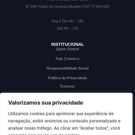
Nº 260 Prédio do Hospital Modelo CEP 77.600-000
Seg à Sex 8h – 18h
Sáb 8h – 12h
INSTITUCIONAL
Quem Somos
Fale Conosco
Responsabilidade Social
Política de Privacidade
Telefone:
(63) 3228-7000
Whatsapp
Valorizamos sua privacidade
(63) 3228-7000
Utilizamos cookies para aprimorar sua experiência de
navegação, exibir anúncios ou conteúdo personalizado e
Acesso interno
analisar nosso tráfego. Ao clicar em “Aceitar todos”, você